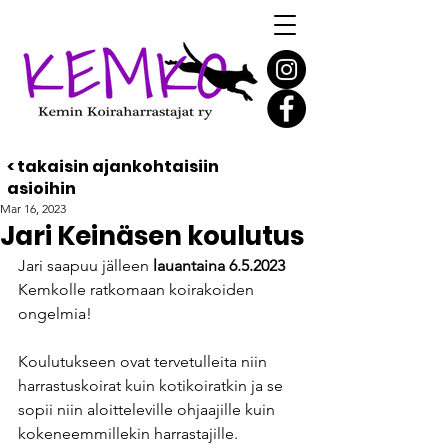
< takaisin ajankohtaisiin
asioihin
Mar 16, 2023
Jari Keinäsen koulutus
Jari saapuu jälleen 
lauantaina 6.5.2023
Kemkolle ratkomaan koirakoiden 
ongelmia!
Koulutukseen ovat tervetulleita niin 
harrastuskoirat kuin kotikoiratkin ja se 
sopii niin aloitteleville ohjaajille kuin 
kokeneemmillekin harrastajille. 