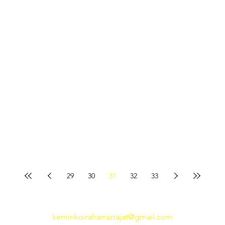
29
30
31
32
33
keminkoiraharrastajat@gmail.com