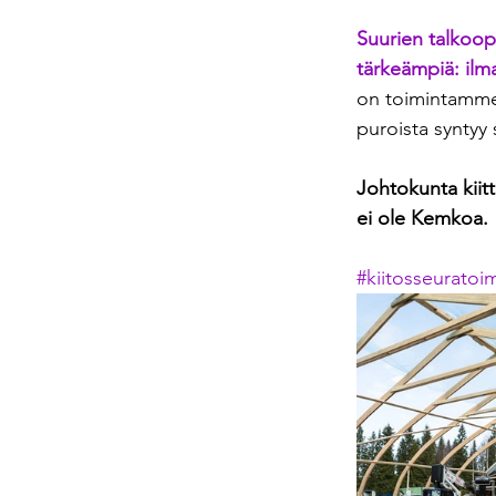
Suurien talkoopo
tärkeämpiä: ilma
on toimintamme k
puroista syntyy s
Johtokunta kiit
ei ole Kemkoa.
#kiitosseuratoim