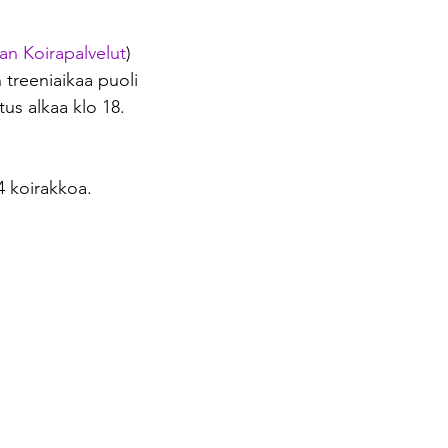
an Koirapalvelut
) 
 treeniaikaa puoli 
us alkaa klo 18.
4 koirakkoa.