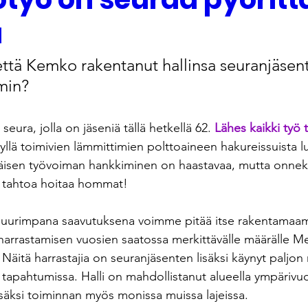
a
että Kemko rakentanut hallinsa seuranjäsen
min?
eura, jolla on jäseniä tällä hetkellä 62. 
Lähes kaikki työ 
jyllä toimivien lämmittimien polttoaineen hakureissuista l
äisen työvoiman hankkiminen on haastavaa, mutta onnek
a tahtoa hoitaa hommat! 
suurimpana saavutuksena voimme pitää itse rakentamaamm
harrastamisen vuosien saatossa merkittävälle määrälle Me
. Näitä harrastajia on seuranjäsenten lisäksi käynyt paljon 
 tapahtumissa. Halli on mahdollistanut alueella ympärivuot
isäksi toiminnan myös monissa muissa lajeissa. 