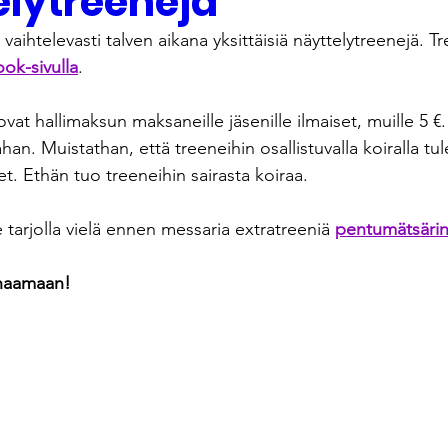
elytreenejä
vaihtelevasti talven aikana yksittäisiä näyttelytreenejä. T
k-sivulla
.
ovat hallimaksun maksaneille jäsenille ilmaiset, muille 5 €.
han. Muistathan, että treeneihin osallistuvalla koiralla tu
t. Ethän tuo treeneihin sairasta koiraa.
e tarjolla vielä ennen messaria extratreeniä 
pentumätsäri
enaamaan!