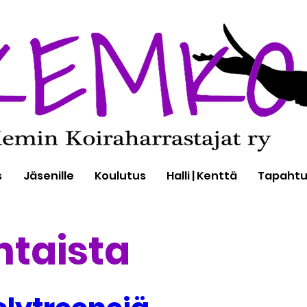
s
Jäsenille
Koulutus
Halli | Kenttä
Tapaht
htaista