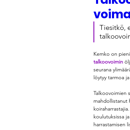
voim
Tiesitkö, 
talkoovoi
Kemko on pieni s
talkoovoimin
 öl
seurana ylimäär
löytyy tarmoa j
Talkoovoimien 
mahdollistanut 
koiraharrastajia
koulutuksissa ja
harrastamisen l