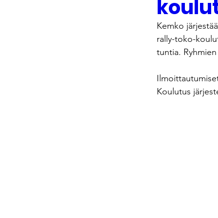
koulu
Kemko järjestää
rally-toko-koulu
tuntia. Ryhmien
Ilmoittautumise
Koulutus järjes