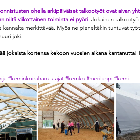
nnistusten ohella arkipäiväiset talkootyöt ovat aivan yhtä 
n niitä viikottainen toiminta ei pyöri.
Jokainen talkootyö 
annalta merkittävää. Myös ne pieneltäkin tuntuvat työt, 
uuri joki.
tää jokaista kortensa kekoon vuosien aikana kantanutta! 
ija
#keminkoiraharrastajat
#kemko
#merilappi
#kemi