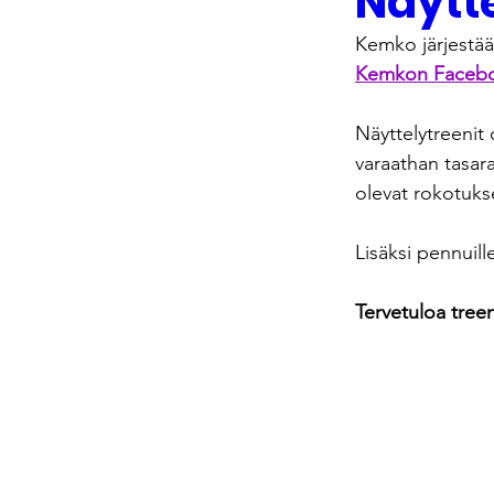
Näytt
Kemko järjestää 
Kemkon Faceboo
Näyttelytreenit 
varaathan tasara
olevat rokotukse
Lisäksi pennuill
Tervetuloa tre