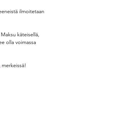
reeneistä ilmoitetaan 
 Maksu käteisellä, 
lee olla voimassa 
n
 merkeissä!