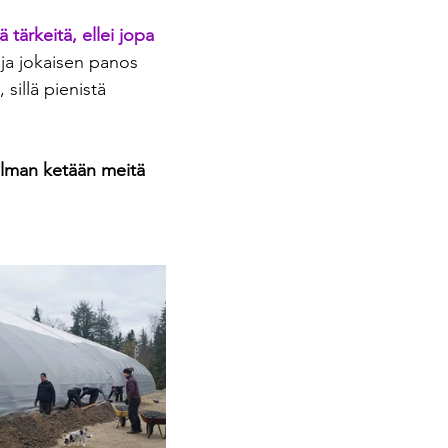
tärkeitä, ellei jopa 
ja jokaisen panos 
sillä pienistä 
Ilman ketään meitä 