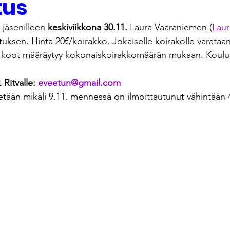
tus
 jäsenilleen
 keskiviikkona 30.11.
 Laura Vaaraniemen (
Laur
tuksen. Hinta 20€/koirakko. Jokaiselle koirakolle varataan
 koot määräytyy kokonaiskoirakkomäärän mukaan. Koulut
t 
Ritvalle: 
eveetun@gmail.com
tetään mikäli 9.11. mennessä on ilmoittautunut vähintään 