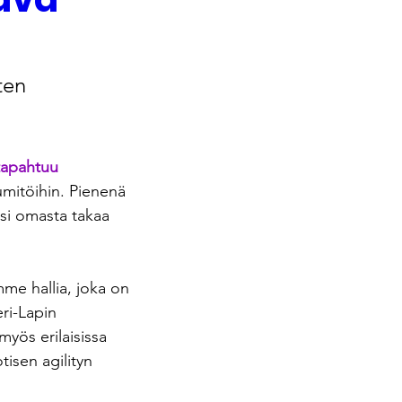
ten 
tapahtuu 
umitöihin. Pienenä 
si omasta takaa 
e hallia, joka on 
ri-Lapin 
myös erilaisissa 
isen agilityn 