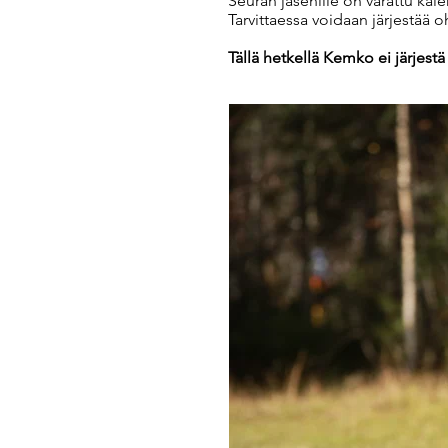
Seuran jäsenille on varattu kal
Tarvittaessa voidaan järjestää o
Tällä hetkellä Kemko ei järjestä