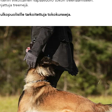
enteriin viikottainen vapaavuoro tokon treenaamiseen.
hjattuja treenejä.
 ulkopuolisille tarkoitettuja tokokursseja.