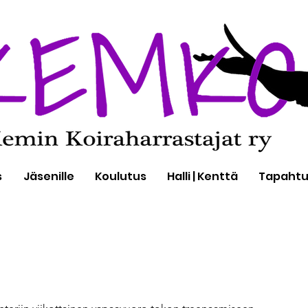
s
Jäsenille
Koulutus
Halli | Kenttä
Tapaht