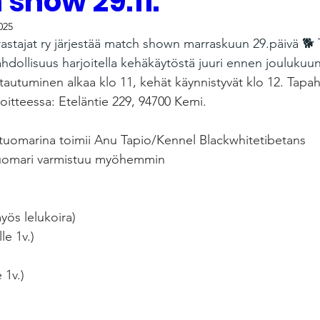
show 29.11.
025
astajat ry järjestää match shown marraskuun 29.päivä 🐕 
dollisuus harjoitella kehäkäytöstä juuri ennen jouluku
ttautuminen alkaa klo 11, kehät käynnistyvät klo 12. Tapa
oitteessa: Eteläntie 229, 94700 Kemi.
 tuomarina toimii Anu Tapio/Kennel Blackwhitetibetans
 tuomari varmistuu myöhemmin
myös lelukoira)
le 1v.)
 1v.)