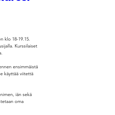
en klo 18-19.15. 
ijalla. Kurssilaiset 
a.
a ennen ensimmäistä 
 käyttää viitettä 
 nimen, iän sekä 
ustetaan oma 