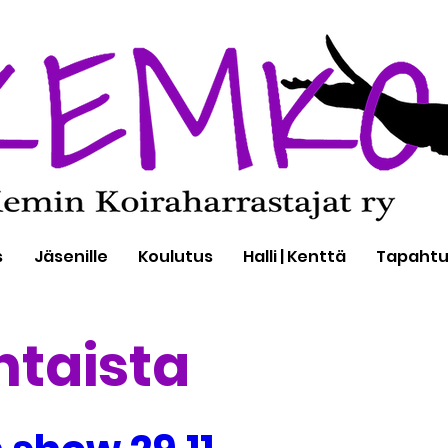
s
Jäsenille
Koulutus
Halli | Kenttä
Tapaht
htaista