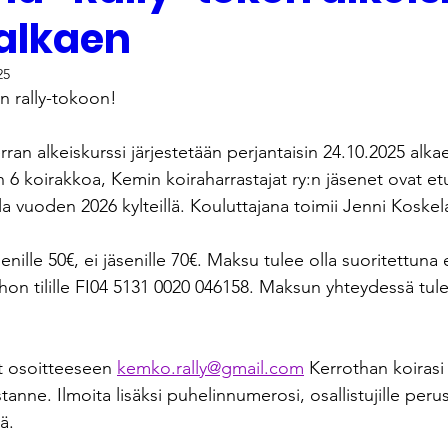
 alkaen
25
n rally-tokoon!
rran alkeiskurssi järjestetään perjantaisin 24.10.2025 alka
n 6 koirakkoa, Kemin koiraharrastajat ry:n jäsenet ovat etus
la vuoden 2026 kylteillä. Kouluttajana toimii Jenni Koskel
senille 50€, ei jäsenille 70€. Maksu tulee olla suoritettun
hon tilille FI04 5131 0020 046158. Maksun yhteydessä tulee
t osoitteeseen 
kemko.rally@gmail.com
 Kerrothan koirasi
tanne. Ilmoita lisäksi puhelinnumerosi, osallistujille per
ä.