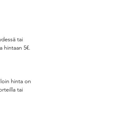
dessä tai 
aa hintaan 5€.
loin hinta on 
teilla tai 