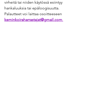
virheitä tai niiden käytössä esiintyy 
hankaluuksia tai epäloogisuutta. 
Palautteet voi laittaa osoitteeseen 
keminkoiraharrastajat@gmail.com
.
Comments